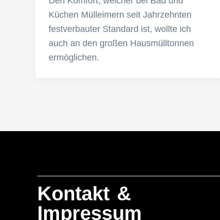
Den Komfort, welcher bei Bad und
Küchen Mülleimern seit Jahrzehnten
festverbauter Standard ist, wollte ich
auch an den großen Hausmülltonnen
ermöglichen.
Kontakt &
Impressum