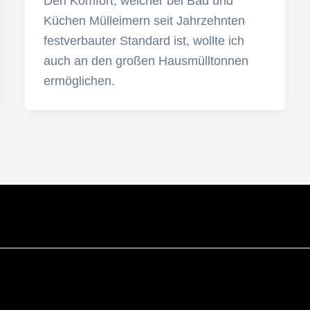
Den Komfort, welcher bei Bad und
Küchen Mülleimern seit Jahrzehnten
festverbauter Standard ist, wollte ich
auch an den großen Hausmülltonnen
ermöglichen.